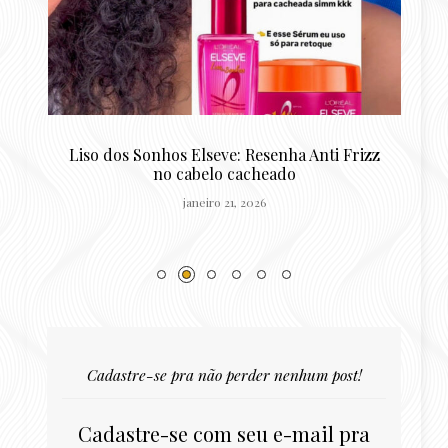
o
Liso dos Sonhos Elseve: Resenha Anti Frizz
R
no cabelo cacheado
janeiro 21, 2026
Cadastre-se pra não perder nenhum post!
Cadastre-se com seu e-mail pra