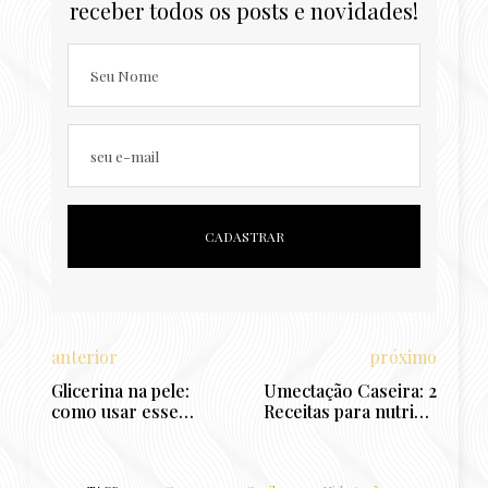
receber todos os posts e novidades!
Seu Nome
seu e-mail
anterior
próximo
Glicerina na pele:
Umectação Caseira: 2
como usar esse
Receitas para nutrir e
poderoso aliado da
umectar o cabelo só
Beleza
com o que você tem
em casa