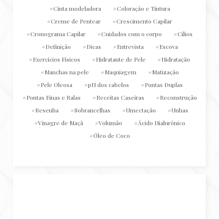
Cinta modeladora
Coloração e Tintura
Creme de Pentear
Crescimento Capilar
Cronograma Capilar
Cuidados com o corpo
Cílios
Definição
Dicas
Entrevista
Escova
Exercícios Físicos
Hidratante de Pele
Hidratação
Manchas na pele
Maquiagem
Matização
Pele Oleosa
pH dos cabelos
Pontas Duplas
Pontas Finas e Ralas
Receitas Caseiras
Reconstrução
Resenha
Sobrancelhas
Umectação
Unhas
Vinagre de Maçã
Volumão
Ácido Hialurônico
Óleo de Coco