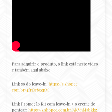
Para adquirir o produto, o link está neste vídeo
e também aqui abaixo:
Link só do leave-in:
https://s.shopee.
com.br/4frQc8xzpM
Link Promoção Kit com leave-in + o creme de
pentear:
https://s.shopee.com.
br/AKVnMabkkz