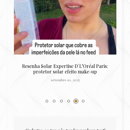
Resenha Solar Expertise D´L’Oréal Paris:
R
protetor solar efeito make-up
setembro 10, 2025