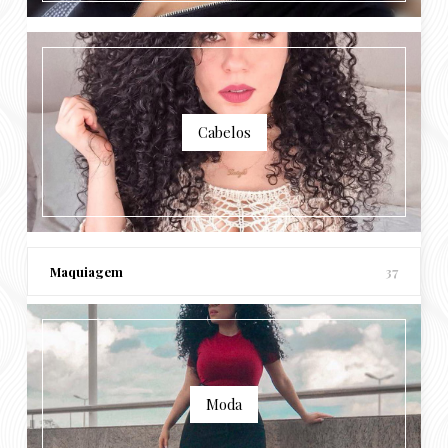
Cabelos
Maquiagem
37
Moda