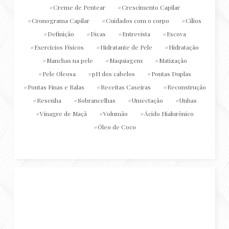
Creme de Pentear
Crescimento Capilar
Cronograma Capilar
Cuidados com o corpo
Cílios
Definição
Dicas
Entrevista
Escova
Exercícios Físicos
Hidratante de Pele
Hidratação
Manchas na pele
Maquiagem
Matização
Pele Oleosa
pH dos cabelos
Pontas Duplas
Pontas Finas e Ralas
Receitas Caseiras
Reconstrução
Resenha
Sobrancelhas
Umectação
Unhas
Vinagre de Maçã
Volumão
Ácido Hialurônico
Óleo de Coco