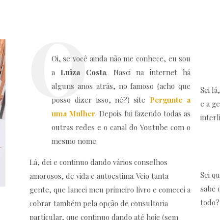
Oi, se você ainda não me conhece, eu sou
a
Luiza Costa
. Nasci na internet há
alguns anos atrás, no famoso (acho que
Sei l
posso dizer isso, né?) site
Pergunte a
e a g
uma Mulher
. Depois fui fazendo todas as
inter
outras redes e o canal do Youtube com o
mesmo nome.
Lá, dei e continuo dando vários conselhos
Sei q
amorosos, de vida e autoestima. Veio tanta
sabe 
gente, que lancei meu primeiro livro e comecei a
todo?
cobrar também pela opção de consultoria
particular, que continuo dando até hoje (sem