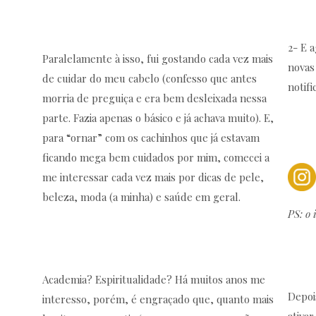
2- E 
Paralelamente à isso, fui gostando cada vez mais
novas
de cuidar do meu cabelo (confesso que antes
notifi
morria de preguiça e era bem desleixada nessa
parte. Fazia apenas o básico e já achava muito). E,
para “ornar” com os cachinhos que já estavam
ficando mega bem cuidados por mim, comecei a
me interessar cada vez mais por dicas de pele,
beleza, moda (a minha) e saúde em geral.
PS: o 
Academia? Espiritualidade? Há muitos anos me
Depoi
interesso, porém, é engraçado que, quanto mais
ativa