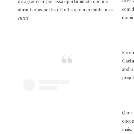
tiver
de agradecer por essa oportunidade que me
com d
abriu tantas portas). E olha que menininha mais
domin
cutiti
:
Foi e
Cach
andar
projet
Quero
encon
mais.