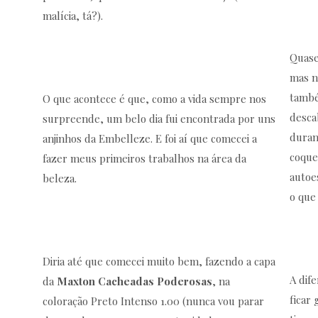
malícia, tá?).
Quase
mas n
també
O que acontece é que, como a vida sempre nos
desca
surpreende, um belo dia fui encontrada por uns
duran
anjinhos da Embelleze. E foi aí que comecei a
coque
fazer meus primeiros trabalhos na área da
autoe
beleza.
o que
Diria até que comecei muito bem, fazendo a capa
A dif
da
Maxton Cacheadas Poderosas
, na
ficar
coloração Preto Intenso 1.00 (nunca vou parar