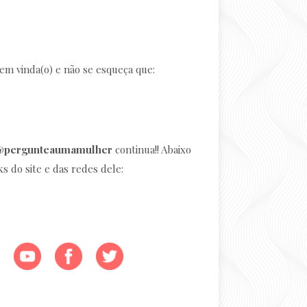
bem vinda(o) e não se esqueça que:
@pergunteaumamulher
continua!! Abaixo
ks do site e das redes dele:
– AUTOESTIMA (@pergunteaumamulher)
em
16 de Mai, 2018 às 2:49 