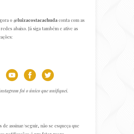
agora o
@luizacostacachuda
conta com as
 redes abaixo. Já siga também e ative as
cações:
instagram foi o único que unifiquei.
s de assinar/seguir, não se esqueça que
r as notificações é um fator mega