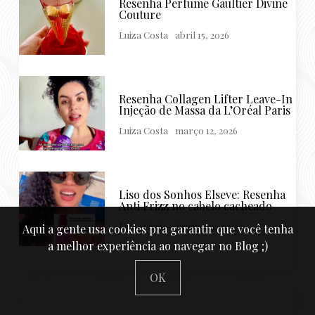
Resenha Perfume Gaultier Divine
Couture
Luiza Costa
abril 15, 2026
Resenha Collagen Lifter Leave-In
Injeção de Massa da L’Oréal Paris
Luiza Costa
março 12, 2026
Liso dos Sonhos Elseve: Resenha
Anti Frizz no cabelo cacheado
Luiza Costa
janeiro 21, 2026
Aqui a gente usa cookies pra garantir que você tenha
a melhor experiência ao navegar no Blog ;)
OK