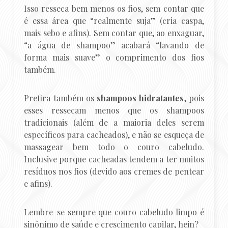
Isso resseca bem menos os fios, sem contar que
é essa área que “realmente suja” (cria caspa,
mais sebo e afins). Sem contar que, ao enxaguar,
“a água de shampoo” acabará “lavando de
forma mais suave” o comprimento dos fios
também.
Prefira também os
shampoos hidratantes
, pois
esses ressecam menos que os shampoos
tradicionais (além de a maioria deles serem
específicos para cacheados), e não se esqueça de
massagear bem todo o couro cabeludo.
Inclusive porque cacheadas tendem a ter muitos
resíduos nos fios (devido aos cremes de pentear
e afins).
Lembre-se sempre que couro cabeludo limpo é
sinônimo de saúde e crescimento capilar, hein?