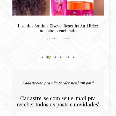
o
Liso dos Sonhos Elseve: Resenha Anti Frizz
R
no cabelo cacheado
janeiro 21, 2026
Cadastre-se pra não perder nenhum post!
Cadastre-se com seu e-mail pra
receber todos os posts e novidades!