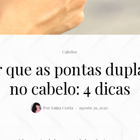
Cabelos
 que as pontas dup
no cabelo: 4 dicas
Por
Luiza Costa
agosto 29, 2020