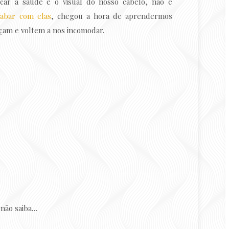
ar a saúde e o visual do nosso cabelo, não é
abar com elas
, chegou a hora de aprendermos
çam e voltem a nos incomodar.
 não saiba…