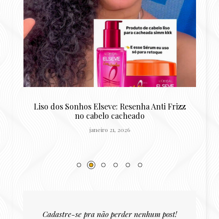
zz
Resenha Reconstrução Potente Niely Gold:
queratina para cabelos danificados
outubro 22, 2025
Cadastre-se pra não perder nenhum post!