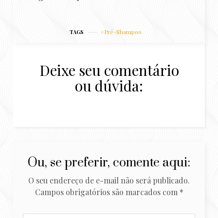
bom para
Cacheados e Crespos:
Reconstrução de
6 Dicas
cabelos ressecados e
Pré-Shampoo
com frizz?
TAGS
Deixe seu comentário
ou dúvida:
Ou, se preferir, comente aqui:
O seu endereço de e-mail não será publicado.
Campos obrigatórios são marcados com
*