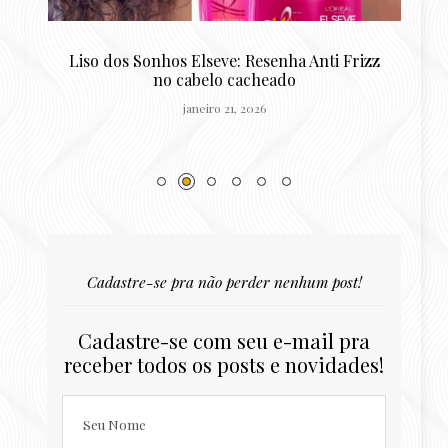
o
Liso dos Sonhos Elseve: Resenha Anti Frizz
R
no cabelo cacheado
janeiro 21, 2026
Cadastre-se pra não perder nenhum post!
Cadastre-se com seu e-mail pra
receber todos os posts e novidades!
Seu Nome