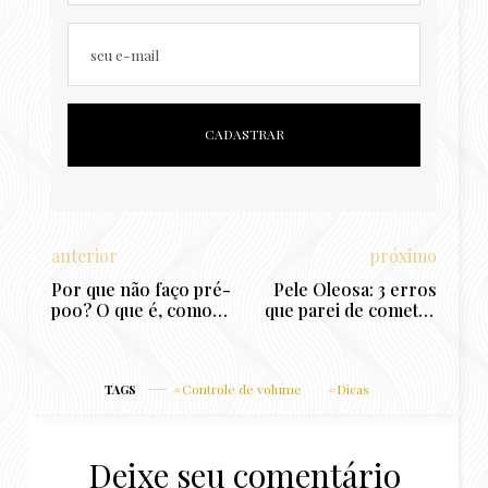
seu e-mail
anterior
próximo
Por que não faço pré-
Pele Oleosa: 3 erros
poo? O que é, como
que parei de cometer
fazer e mitos sobre o
e que melhoraram
pré-shampoo
minha pele
Controle de volume
Dicas
TAGS
Deixe seu comentário