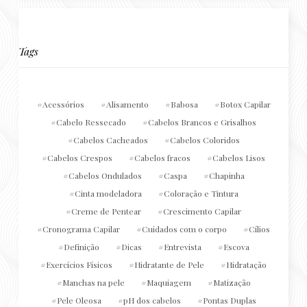
Tags
Acessórios
Alisamento
Babosa
Botox Capilar
Cabelo Ressecado
Cabelos Brancos e Grisalhos
Cabelos Cacheados
Cabelos Coloridos
Cabelos Crespos
Cabelos fracos
Cabelos Lisos
Cabelos Ondulados
Caspa
Chapinha
Cinta modeladora
Coloração e Tintura
Creme de Pentear
Crescimento Capilar
Cronograma Capilar
Cuidados com o corpo
Cílios
Definição
Dicas
Entrevista
Escova
Exercícios Físicos
Hidratante de Pele
Hidratação
Manchas na pele
Maquiagem
Matização
Pele Oleosa
pH dos cabelos
Pontas Duplas