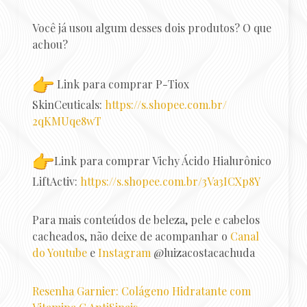
Você já usou algum desses dois produtos? O que
achou?
Link para comprar P-Tiox
SkinCeuticals:
https://s.shopee.com.br/
2qKMUqe8wT
Link para comprar Vichy Ácido Hialurônico
LiftActiv:
https://s.shopee.
com.br/3Va3ICXp8Y
Para mais conteúdos de beleza, pele e cabelos
cacheados, não deixe de acompanhar o
Canal
do Youtube
e
Instagram
@luizacostacachuda
Resenha Garnier: Colágeno Hidratante com