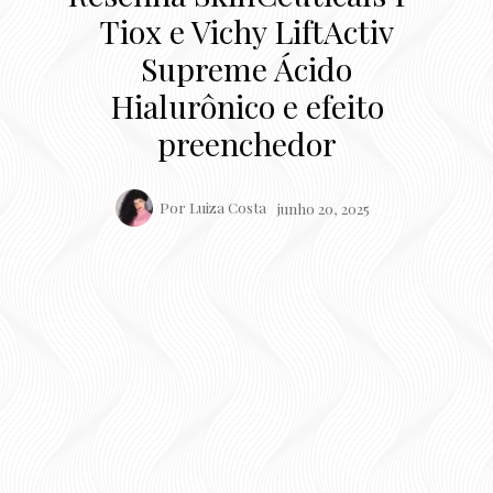
Tiox e Vichy LiftActiv
Supreme Ácido
Hialurônico e efeito
preenchedor
Por
Luiza Costa
junho 20, 2025