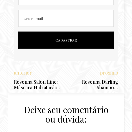
seu e-mail
anterior
próximo
Resenha Salon Line:
Resenha Darling
Máscara Hidratação
Shampoo,
Preenchedora Tô de
Condicionador e 2 em
Cacho ou Nutrição
1: Baratinho de
Maria Natureza?
farmácia
Deixe seu comentário
ou dúvida: