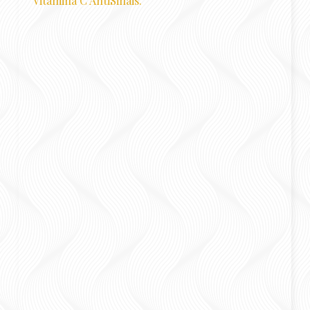
Vitamina C AntiSinais.