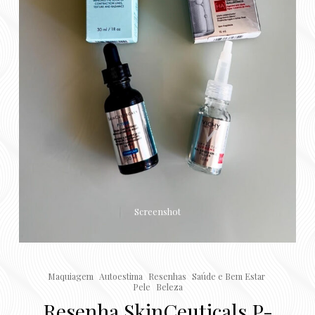
Screenshot
Maquiagem
Autoestima
Resenhas
Saúde e Bem Estar
Pele
Beleza
Resenha SkinCeuticals P-