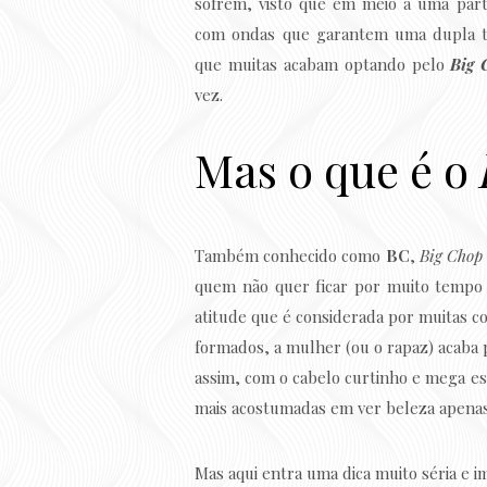
sofrem, visto que em meio a uma part
com ondas que garantem uma dupla te
que muitas acabam optando pelo
Big 
vez.
Mas o que é o
Também conhecido como
BC
,
Big Chop
quem não quer ficar por muito tempo 
atitude que é considerada por muitas c
formados, a mulher (ou o rapaz) acaba p
assim, com o cabelo curtinho e mega es
mais acostumadas em ver beleza apenas
Mas aqui entra uma dica muito séria e i