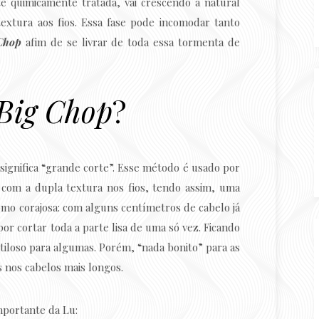
e quimicamente tratada, vai crescendo a natural
xtura aos fios. Essa fase pode incomodar tanto
Chop
afim de se livrar de toda essa tormenta de
Big Chop
?
significa “grande corte”. Esse método é usado por
com a dupla textura nos fios, tendo assim, uma
omo corajosa: com alguns centímetros de cabelo já
or cortar toda a parte lisa de uma só vez. Ficando
tiloso para algumas. Porém, “nada bonito” para as
 nos cabelos mais longos.
mportante da Lu: