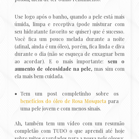
Use logo após o banho, quando a pele está mais
úmida, limpa e receptiva (pode misturar com
seu hidratante favorito se quiser) que é sucesso.
Você fica um pouco melada durante a noite
(afinal, ainda é um óleo), porém, fica linda e diva
durante o dia (não se esqueça de enxaguar bem
ao acordar). E o mais importante:
sem o
aumento de oleosidade na pele
, mas sim com
ela mais bem cuidada.
Tem um post completinho sobre os
benefícios do óleo de Rosa Mosqueta
para
uma pele jovem e com menos sinais.
Ah, também tem um vídeo com um resumão
completão com TUDO o que aprendi até hoje
sobre mitos e verdades para a nossa pele oleosa: