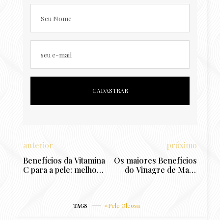
Seu Nome
seu e-mail
anterior
próximo
Benefícios da Vitamina
Os maiores Benefícios
C para a pele: melhora
do Vinagre de Maçã
rugas, clareia manchas
para a pele
e mais
Pele Oleosa
TAGS