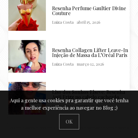
Resenha Perfume Gaultier Divine
Couture
Luiza Costa
abril 15, 2026
Resenha Collagen Lifter Leave-In
Injeção de Massa da L’Oréal Paris
Luiza Costa
março 12, 2026
Liso dos Sonhos Elseve: Resenha
Anti Frizz no cabelo cacheado
Aqui a gente usa cookies pra garantir que você tenha
Luiza Costa
janeiro 21, 2026
a melhor experiência ao navegar no Blog ;)
OK