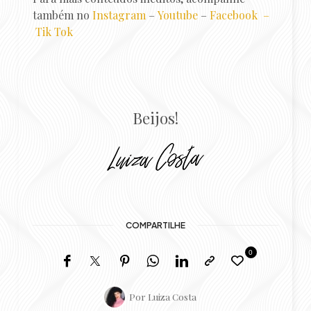
também no
Instagram
–
Youtube
–
Faceb
ook –
Tik Tok
Beijos!
COMPARTILHE
0
Por
Luiza Costa