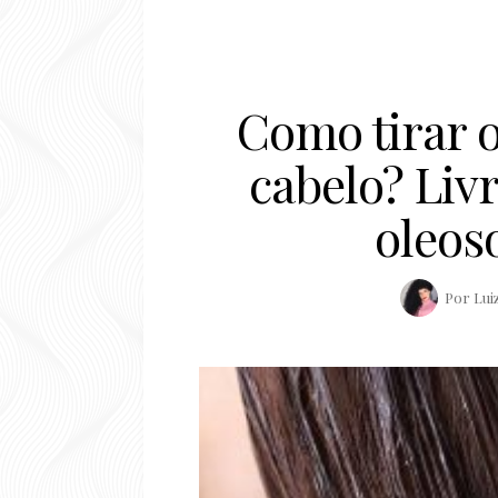
Como tirar o
cabelo? Liv
oleos
Por
Lui