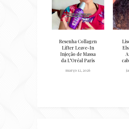
Resenha Collagen
Liso dos Sonhos
Lifter Leave-In
Elseve: Resenha
R
Injeção de Massa
Anti Frizz no
Pote
da L’Oréal Paris
cabelo cacheado
qu
março 12, 2026
janeiro 21, 2026
ou