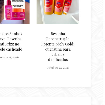
Resenha
Caspa e Coceira no
Rese
econstrução
Couro cabeludo:
Shamp
nte Niely Gold:
Resenha Dercos
Bond 
eratina para
Shampoo
cabelo 
cabelos
Anticaspa Cachos e
d
danificados
Crespos
setemb
tubro 22, 2025
setembro 12, 2025