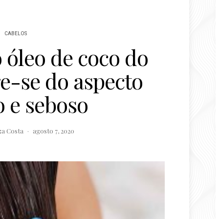
CABELOS
 óleo de coco do
re-se do aspecto
o e seboso
za Costa
agosto 7, 2020