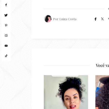
Por
Luiza Costa
Você v