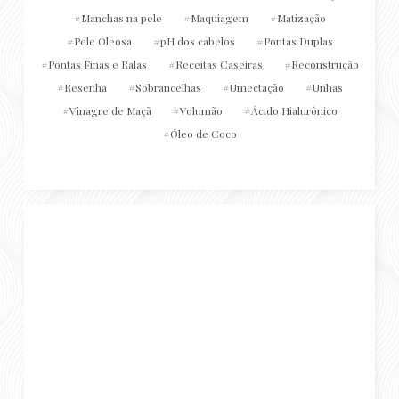
Manchas na pele
Maquiagem
Matização
Pele Oleosa
pH dos cabelos
Pontas Duplas
Pontas Finas e Ralas
Receitas Caseiras
Reconstrução
Resenha
Sobrancelhas
Umectação
Unhas
Vinagre de Maçã
Volumão
Ácido Hialurônico
Óleo de Coco