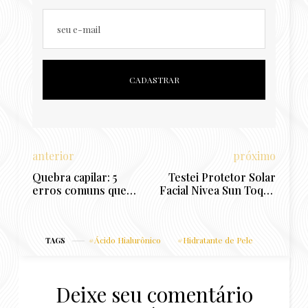
seu e-mail
anterior
próximo
Quebra capilar: 5
Testei Protetor Solar
erros comuns que
Facial Nivea Sun Toque
deixam seus cabelos
Seco Antissinais e
mais quebradiços
antienvelhecimento: é
bom mesmo para pele
Ácido Hialurônico
Hidratante de Pele
TAGS
mista e oleosa?
Deixe seu comentário