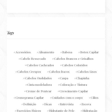
Tags
Acessórios
Alisamento
Babosa
Botox Capilar
Cabelo Ressecado
Cabelos Brancos e Grisalhos
Cabelos Cacheados
Cabelos Coloridos
Cabelos Crespos
Cabelos fracos
Cabelos Lisos
Cabelos Ondulados
Caspa
Chapinha
Cinta modeladora
Coloração e Tintura
Creme de Pentear
Crescimento Capilar
Cronograma Capilar
Cuidados com o corpo
Cílios
Definição
Dicas
Entrevista
Escova
Exercícios Físicos
Hidratante de Pele
Hidratação