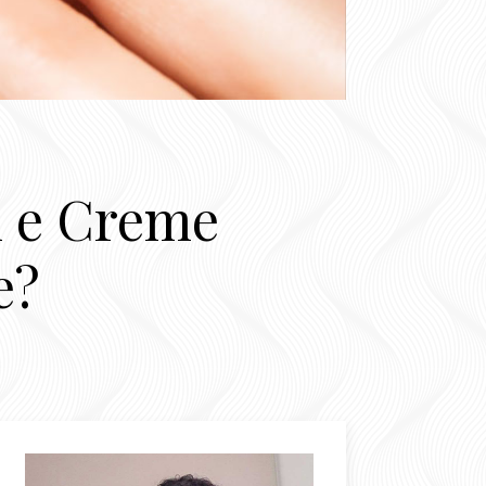
m e Creme
e?