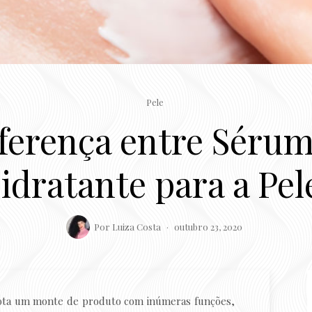
Pele
iferença entre Séru
idratante para a Pel
Por
Luiza Costa
outubro 23, 2020
rota um monte de produto com inúmeras funções,