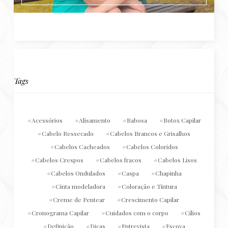
Tags
Acessórios
Alisamento
Babosa
Botox Capilar
Cabelo Ressecado
Cabelos Brancos e Grisalhos
Cabelos Cacheados
Cabelos Coloridos
Cabelos Crespos
Cabelos fracos
Cabelos Lisos
Cabelos Ondulados
Caspa
Chapinha
Cinta modeladora
Coloração e Tintura
Creme de Pentear
Crescimento Capilar
Cronograma Capilar
Cuidados com o corpo
Cílios
Definição
Dicas
Entrevista
Escova