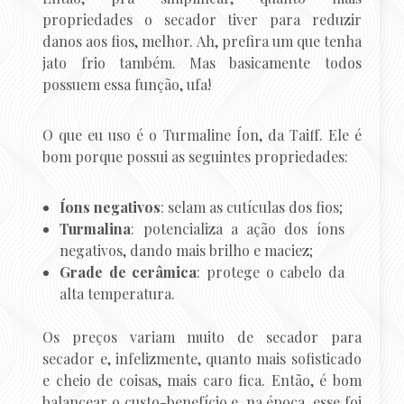
propriedades o secador tiver para reduzir
danos aos fios, melhor. Ah, prefira um que tenha
jato frio também. Mas basicamente todos
possuem essa função, ufa!
O que eu uso é o Turmaline Íon, da Taiff. Ele é
bom porque possui as seguintes propriedades:
Íons negativos
: selam as cutículas dos fios;
Turmalina
: potencializa a ação dos íons
negativos, dando mais brilho e maciez;
Grade de cerâmica
: protege o cabelo da
alta temperatura.
Os preços variam muito de secador para
secador e, infelizmente, quanto mais sofisticado
e cheio de coisas, mais caro fica. Então, é bom
balancear o custo-benefício e, na época, esse foi