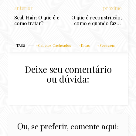
anterior
próximo
Scab Hair: O que é e
O que é reconstrução,
como tratar?
como e quando fazer
– Cronograma Capilar
para iniciantes – parte
3
Cabelos Cacheados
Dicas
Secagem
TAGS
Deixe seu comentário
ou dúvida:
Ou, se preferir, comente aqui: