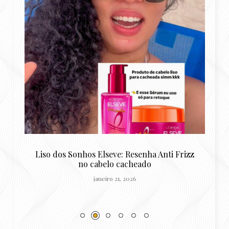
o
Liso dos Sonhos Elseve: Resenha Anti Frizz
R
no cabelo cacheado
janeiro 21, 2026