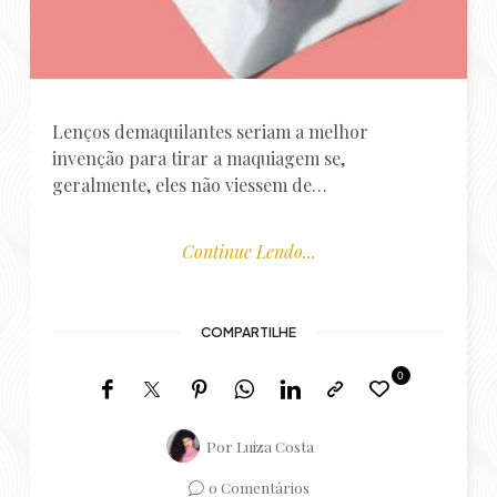
invenção para tirar a maquiagem se,
geralmente, eles não viessem de…
Continue Lendo...
COMPARTILHE
0
Por
Luiza Costa
0 Comentários
Você vai gostar também