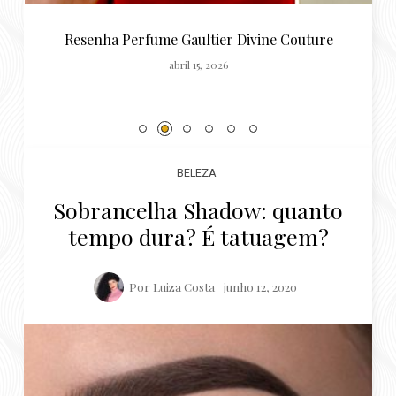
BELEZA
Sobrancelha Shadow: quanto
tempo dura? É tatuagem?
Por
Luiza Costa
junho 12, 2020
Aqui a gente usa cookies pra garantir que você tenha
a melhor experiência ao navegar no Blog ;)
OK