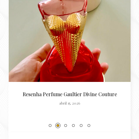
Resenha Perfume Gaultier Divine Couture
abril 15, 2026
BELEZA
Lenço demaquilante secou? 3
dicas de como ressuscitar seus
lenços demaquilantes secos