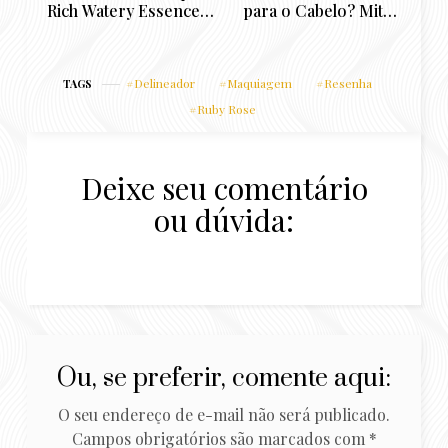
Rich Watery Essence
para o Cabelo? Mitos
protetor 50 Corporal
e Verdades
e facial: Resenha para
pele oleosa e mista
Delineador
Maquiagem
Resenha
TAGS
Ruby Rose
Deixe seu comentário
ou dúvida:
Ou, se preferir, comente aqui:
O seu endereço de e-mail não será publicado.
Campos obrigatórios são marcados com
*