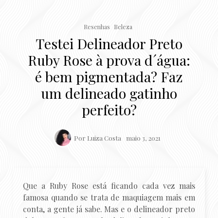
Resenhas
Beleza
Testei Delineador Preto
Ruby Rose à prova d´água:
é bem pigmentada? Faz
um delineado gatinho
perfeito?
Por
Luiza Costa
maio 3, 2021
Que a Ruby Rose está ficando cada vez mais
famosa quando se trata de maquiagem mais em
conta, a gente já sabe. Mas e o delineador preto