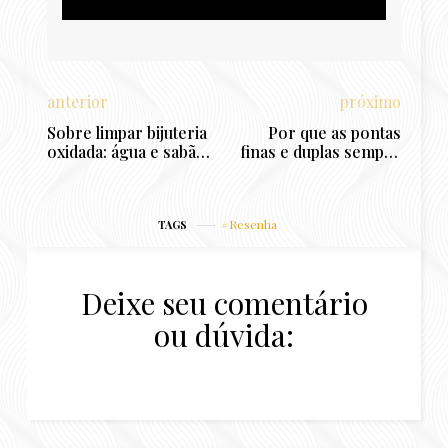
anterior
próximo
Sobre limpar bijuteria
Por que as pontas
oxidada: água e sabão
finas e duplas sempre
em pó funcionam?
voltam, mesmo depois
Testei em casa!
de cortar? Entenda os
motivos
Resenha
TAGS
Deixe seu comentário
ou dúvida: