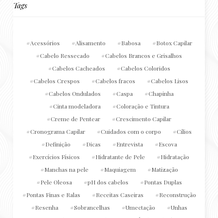
Tags
Acessórios
Alisamento
Babosa
Botox Capilar
Cabelo Ressecado
Cabelos Brancos e Grisalhos
Cabelos Cacheados
Cabelos Coloridos
Cabelos Crespos
Cabelos fracos
Cabelos Lisos
Cabelos Ondulados
Caspa
Chapinha
Cinta modeladora
Coloração e Tintura
Creme de Pentear
Crescimento Capilar
Cronograma Capilar
Cuidados com o corpo
Cílios
Definição
Dicas
Entrevista
Escova
Exercícios Físicos
Hidratante de Pele
Hidratação
Manchas na pele
Maquiagem
Matização
Pele Oleosa
pH dos cabelos
Pontas Duplas
Pontas Finas e Ralas
Receitas Caseiras
Reconstrução
Resenha
Sobrancelhas
Umectação
Unhas