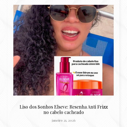
o
Liso dos Sonhos Elseve: Resenha Anti Frizz
no cabelo cacheado
H
janeiro 21, 2026