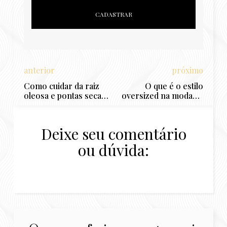
anterior
próximo
Como cuidar da raiz
O que é o estilo
oleosa e pontas secas?
oversized na moda? 4
6 dicas para tratar o
dicas para usar peças
cabelo misto
de roupas grandes!
Deixe seu comentário
ou dúvida: