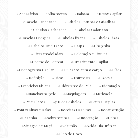
Acessórios
Alisamento
Babosa
Botox Capilar
Cabelo Ressecado
Cabelos Brancos e Grisalhos
Cabelos Cacheados
Cabelos Coloridos
Cabelos Crespos
Cabelos fracos
Cabelos Lisos
Cabelos Ondulados
Caspa
Chapinha
Cinta modeladora
Coloração e Tintura
Creme de Pentear
Crescimento Capilar
Cronograma Capilar
Cuidados com o corpo
Cílios
Definição
Dicas
Entrevista
Escova
Exercícios Físicos
Hidratante de Pele
Hidratação
Manchas na pele
Maquiagem
Matização
Pele Oleosa
pH dos cabelos
Pontas Duplas
Pontas Finas e Ralas
Receitas Caseiras
Reconstrução
Resenha
Sobrancelhas
Umectação
Unhas
Vinagre de Maçã
Volumão
Ácido Hialurônico
Óleo de Coco