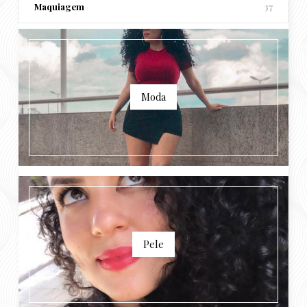
Maquiagem
37
Moda
Pele