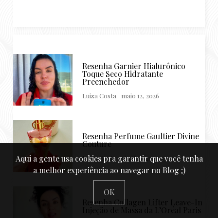
Resenha Garnier Hialurônico
Toque Seco Hidratante
Preenchedor
Luiza Costa
maio 12, 2026
Resenha Perfume Gaultier Divine
Couture
Luiza Costa
abril 15, 2026
Aqui a gente usa cookies pra garantir que você tenha
a melhor experiência ao navegar no Blog ;)
OK
Resenha Collagen Lifter Leave-In
Injeção de Massa da L’Oréal Paris