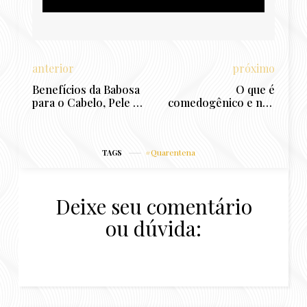
anterior
próximo
Benefícios da Babosa
O que é
para o Cabelo, Pele e
comedogênico e não
Saúde: Como usar?
comedogênico nos
cuidados com a pele?
Rotina de Skincare
Quarentena
TAGS
Deixe seu comentário
ou dúvida: