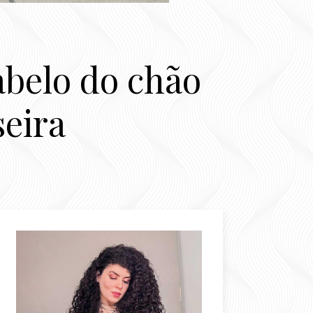
abelo do chão
seira