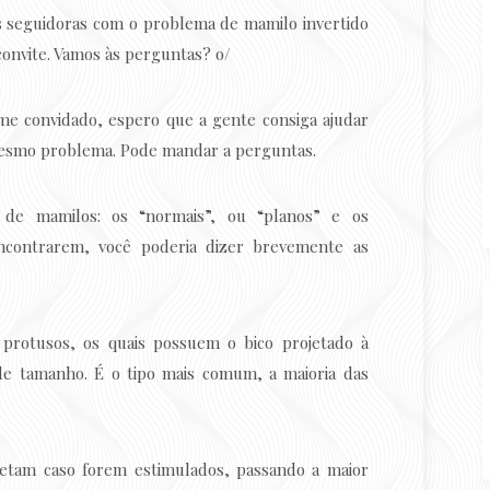
as seguidoras com o problema de mamilo invertido
convite. Vamos às perguntas? o/
me convidado, espero que a gente consiga ajudar
esmo problema. Pode mandar a perguntas.
s de mamilos: os “normais”, ou “planos” e os
 encontrarem, você poderia dizer brevemente as
protusos, os quais possuem o bico projetado à
de tamanho. É o tipo mais comum, a maioria das
jetam caso forem estimulados, passando a maior