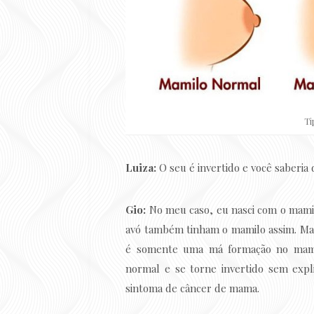
Ti
Luiza:
O seu é invertido e você saberia 
Gio:
No meu caso, eu nasci com o mami
avó também tinham o mamilo assim. Mas
é somente uma má formação no mamil
normal e se torne invertido sem expli
sintoma de câncer de mama.