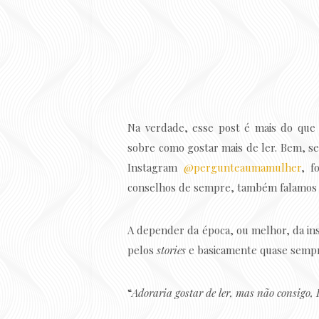
Na verdade, esse post é mais do que
sobre como gostar mais de ler. Bem, se
Instagram
@pergunteaumamulher
, f
conselhos de sempre, também falamos s
A depender da época, ou melhor, da ins
pelos
stories
e basicamente quase sempr
“
Adoraria gostar de ler, mas não consigo,