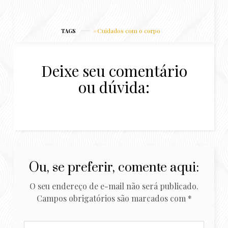
cacheado, crespo ou
precisar cortar? Tem
liso? 5 dicas para ter o
como?
cabelo mais cheio
Cuidados com o corpo
TAGS
Deixe seu comentário
ou dúvida:
Ou, se preferir, comente aqui:
O seu endereço de e-mail não será publicado.
Campos obrigatórios são marcados com
*