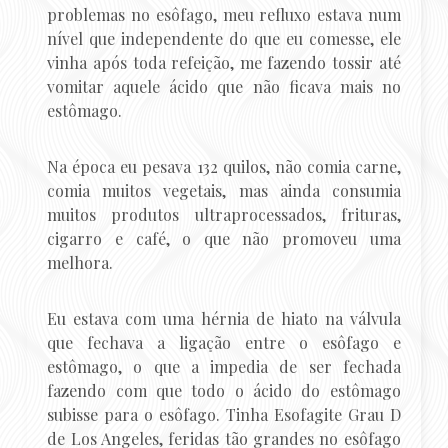
problemas no esôfago, meu refluxo estava num
nível que independente do que eu comesse, ele
vinha após toda refeição, me fazendo tossir até
vomitar aquele ácido que não ficava mais no
estômago.
Na época eu pesava 132 quilos, não comia carne,
comia muitos vegetais, mas ainda consumia
muitos produtos ultraprocessados, frituras,
cigarro e café, o que não promoveu uma
melhora.
Eu estava com uma hérnia de hiato na válvula
que fechava a ligação entre o esôfago e
estômago, o que a impedia de ser fechada
fazendo com que todo o ácido do estômago
subisse para o esôfago. Tinha Esofagite Grau D
de Los Angeles, feridas tão grandes no esôfago