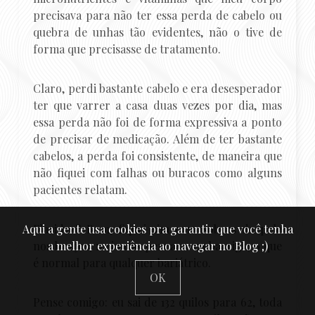
precisava para não ter essa perda de cabelo ou
quebra de unhas tão evidentes, não o tive de
forma que precisasse de tratamento.
Claro, perdi bastante cabelo e era desesperador
ter que varrer a casa duas vezes por dia, mas
essa perda não foi de forma expressiva a ponto
de precisar de medicação. Além de ter bastante
cabelos, a perda foi consistente, de maneira que
não fiquei com falhas ou buracos como alguns
pacientes relatam.
Aqui a gente usa cookies pra garantir que você tenha
Flacidez? Bom, fiquei sim com sobras de pele
a melhor experiência ao navegar no Blog ;)
nos braços, meio das pernas e na barriga, o que
é normal para qualquer bariátrico.
OK
Pense comigo: eu sai de 132 quilos para 62, toda