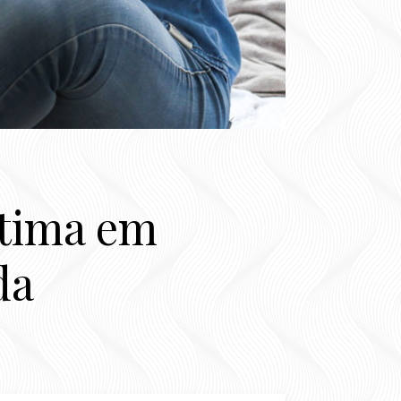
stima em
da