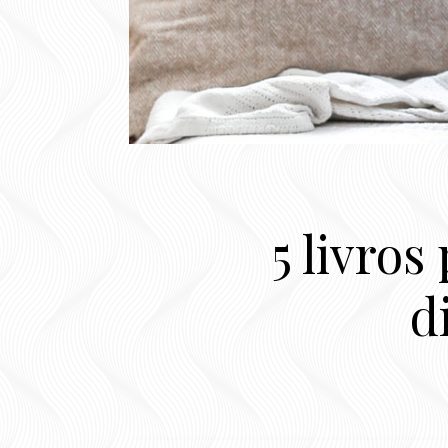
5 livro
d