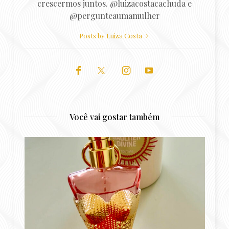
crescermos juntos. @luizacostacachuda e
@pergunteaumamulher
Posts by Luiza Costa
Você vai gostar também