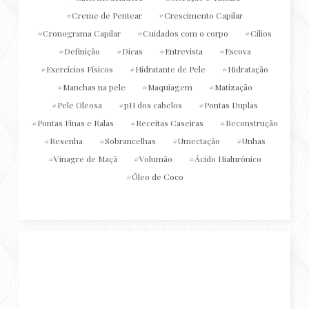
Creme de Pentear
Crescimento Capilar
Cronograma Capilar
Cuidados com o corpo
Cílios
Definição
Dicas
Entrevista
Escova
Exercícios Físicos
Hidratante de Pele
Hidratação
Manchas na pele
Maquiagem
Matização
Pele Oleosa
pH dos cabelos
Pontas Duplas
Pontas Finas e Ralas
Receitas Caseiras
Reconstrução
Resenha
Sobrancelhas
Umectação
Unhas
Vinagre de Maçã
Volumão
Ácido Hialurônico
Óleo de Coco