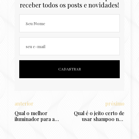
receber todos os posts e novidades!
Seu Nome
seu e-mail
anterior
próximo
Qual o melhor
Qual é o jeito certo de
iluminador para a
usar shampoo nos
pele? Resenha Master
cabelos cacheados,
Chrome e Master
crespos e lisos?
Holographic da