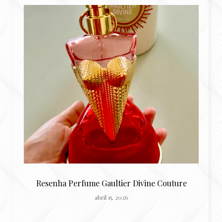
o
Resenha Perfume Gaultier Divine Couture
R
abril 15, 2026