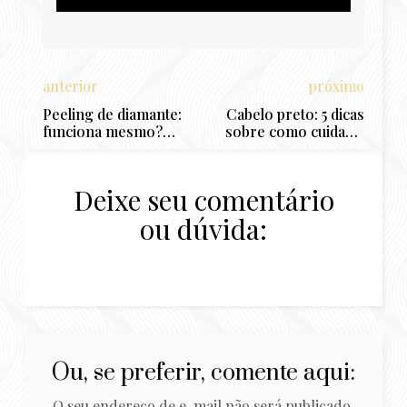
anterior
próximo
Peeling de diamante:
Cabelo preto: 5 dicas
funciona mesmo?
sobre como cuidar e
Para o que serve e
ter fios lindos!
quanto custa?
Deixe seu comentário
ou dúvida:
Ou, se preferir, comente aqui:
O seu endereço de e-mail não será publicado.