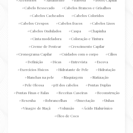
Cabelo Ressecado
Cabelos Brancos e Grisalhos
Cabelos Cacheados
Cabelos Coloridos
Cabelos Crespos
Cabelos fracos
Cabelos Lisos
Cabelos Ondulados
Caspa
Chapinha
Cinta modeladora
Coloração e Tintura
Creme de Pentear
Crescimento Capilar
Cronograma Capilar
Cuidados com o corpo
Cílios
Definição
Dicas
Entrevista
Escova
Exercícios Físicos
Hidratante de Pele
Hidratação
Manchas na pele
Maquiagem
Matização
Pele Oleosa
pH dos cabelos
Pontas Duplas
Pontas Finas e Ralas
Receitas Caseiras
Reconstrução
Resenha
Sobrancelhas
Umectação
Unhas
Vinagre de Maçã
Volumão
Ácido Hialurônico
Óleo de Coco