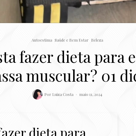
Autoestima
Saúde e Bem Estar
Beleza
ta fazer dieta para 
ssa muscular? 01 dic
Por
Luiza Costa
maio 11, 2024
azer dieta para