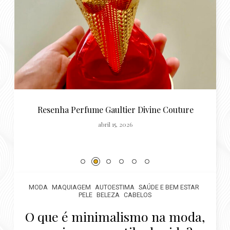
MODA
MAQUIAGEM
AUTOESTIMA
SAÚDE E BEM ESTAR
PELE
BELEZA
CABELOS
O que é minimalismo na moda,
maquiagem e estilo de vida? 3
passos para começar
Por
Luiza Costa
janeiro 23, 2023