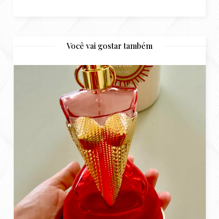
Resenha Perfume Gaultier Divine Couture
abril 15, 2026
MODA
AUTOESTIMA
PELE
BELEZA
Resenha La Vie Est Belle: 01