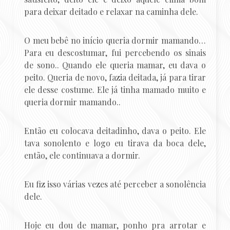
para deixar deitado e relaxar na caminha dele.
O meu bebê no início queria dormir mamando…
Para eu descostumar, fui percebendo os sinais
de sono.. Quando ele queria mamar, eu dava o
peito. Queria de novo, fazia deitada, já para tirar
ele desse costume. Ele já tinha mamado muito e
queria dormir mamando..
Então eu colocava deitadinho, dava o peito. Ele
tava sonolento e logo eu tirava da boca dele,
então, ele continuava a dormir.
Eu fiz isso várias vezes até perceber a sonolência
dele.
Hoje eu dou de mamar, ponho pra arrotar e