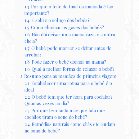
1.3
Por que o leite do final da mamada é tão
importante?
1.4
E sobre o soluço dos bebês?
1.5
Como eliminar os gases dos bebês?
1.6
Não dói deixar uma mama vazia e a outra
cheia?
1.7
O bebê pode morrer se deitar antes de
arrotar?
1.8
Pode fazer o bebê dormir na mama?
1.9
Qual a melhor forma de relaxar o bebê?
2
Resumo para as mamães de primeira viagem
2.1
Estabelecer uma rotina para o bebê é o
ideal
2.2
O bebê tem que ter hora para cochilar?
Quantas vezes ao dia?
2.3
Por que tem tanta mãe que fala que
cochilos tiram o sono do bebê?
2.4
Remédios naturais como chás etc ajudam
no sono do bebê?