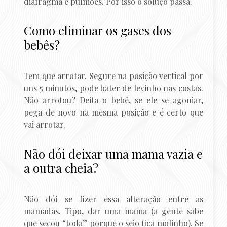
diafragma e pulmões. Por isso o soluço passa.
Como eliminar os gases dos
bebês?
Tem que arrotar. Segure na posição vertical por
uns 5 minutos, pode bater de levinho nas costas.
Não arrotou? Deita o bebê, se ele se agoniar,
pega de novo na mesma posição e é certo que
vai arrotar.
Não dói deixar uma mama vazia e
a outra cheia?
Não dói se fizer essa alteração entre as
mamadas. Tipo, dar uma mama (a gente sabe
que secou “toda” porque o seio fica molinho). Se