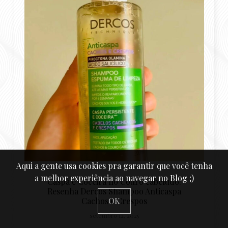
Aqui a gente usa cookies pra garantir que você tenha
a melhor experiência ao navegar no Blog ;)
Caspa e Coceira no Couro cabeludo:
de
Resenha Dercos Shampoo Anticaspa
OK
Cachos e Crespos
setembro 12, 2025