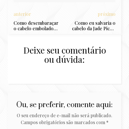
anterior
próximo
Como desembaraçar
Como eu salvaria o
o cabelo embolado
cabelo da Jade Picon
com ninho: 3 dicas
em 3 passos: cabelo
rápidas
pós química e
ressecado
Deixe seu comentário
ou dúvida:
Ou, se preferir, comente aqui:
O seu endereço de e-mail não será publicado.
Campos obrigatórios são marcados com
*