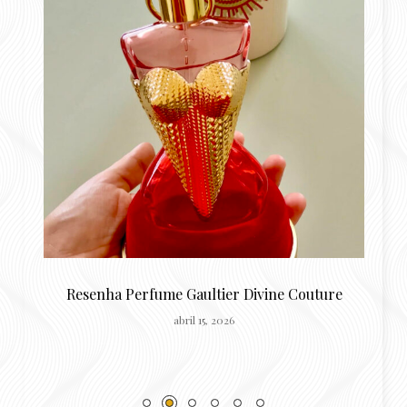
o
Resenha Perfume Gaultier Divine Couture
H
abril 15, 2026