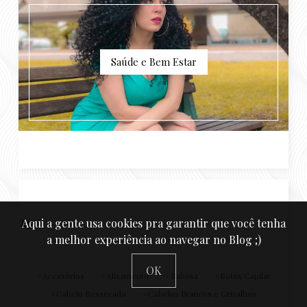
Saúde e Bem Estar
Tags
Aqui a gente usa cookies pra garantir que você tenha
a melhor experiência ao navegar no Blog ;)
OK
Acessórios
Alisamento
Babosa
Botox Capilar
Cabelo Ressecado
Cabelos Brancos e Grisalhos