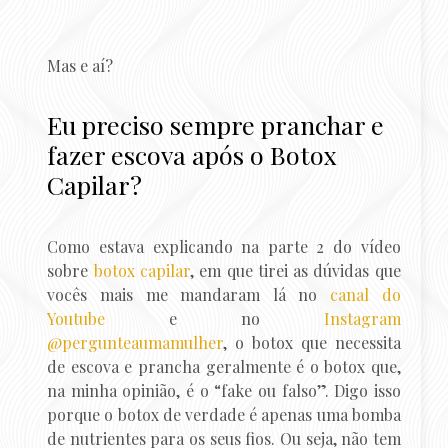
Mas e aí?
Eu preciso sempre pranchar e
fazer escova após o Botox
Capilar?
Como estava explicando na parte 2 do vídeo
sobre
botox capilar
, em que tirei as dúvidas que
vocês mais me mandaram lá no
canal do
Youtube
e no
Instagram
@pergunteaumamulher
, o botox que necessita
de escova e prancha geralmente é o botox que,
na minha opinião, é o “fake ou falso”. Digo isso
porque o botox de verdade é apenas uma bomba
de nutrientes para os seus fios. Ou seja, não tem