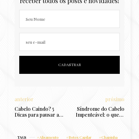
receber todos os posts e novidades!
Seu Nome
seu e-mail
anterior
próximo
Cabelo Caindo? 5
Síndrome do Cabelo
Dicas para pausar a
Impenteável: o que é,
Queda Capilar e seu
Como Cuidar e
Cabelo Crescer mais
truques para esse tipo
rapidamente
de fio
Alisamento
Botox Capilar
Chapinha
TAGS