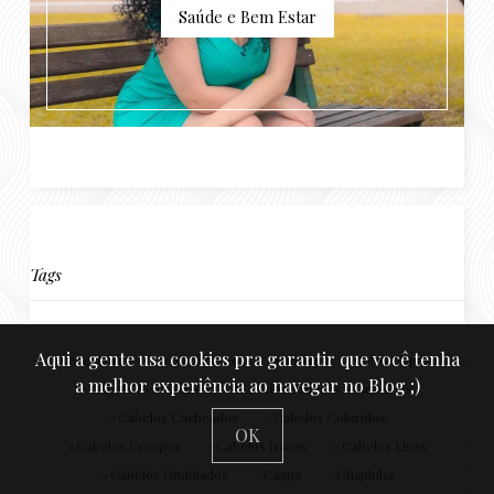
Saúde e Bem Estar
Tags
Aqui a gente usa cookies pra garantir que você tenha
Acessórios
Alisamento
Babosa
Botox Capilar
a melhor experiência ao navegar no Blog ;)
Cabelo Ressecado
Cabelos Brancos e Grisalhos
Cabelos Cacheados
Cabelos Coloridos
OK
Cabelos Crespos
Cabelos fracos
Cabelos Lisos
Cabelos Ondulados
Caspa
Chapinha